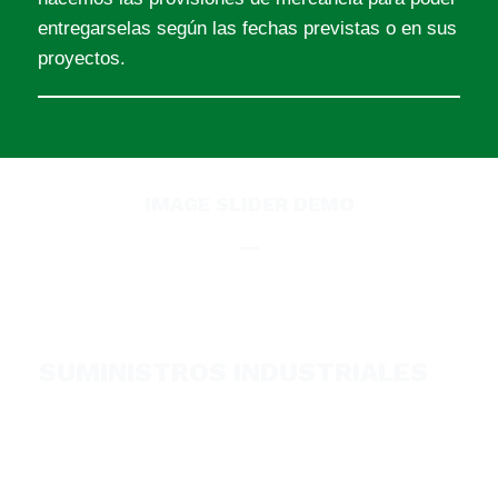
entregarselas según las fechas previstas o en sus
proyectos.
IMAGE SLIDER DEMO
SUMINISTROS INDUSTRIALES
Lorem ipsum dolor sit amet, consectetur
adipisicing elit,
sed do eiusmod tempor incididunt ut labore et
dolore magna aliqua.