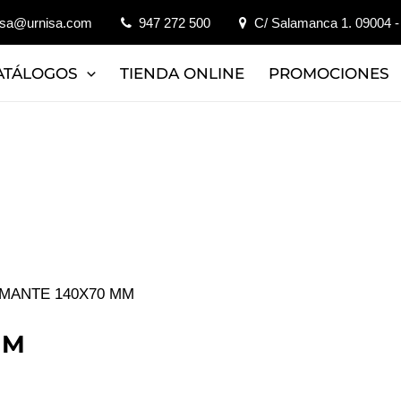
isa@urnisa.com
947 272 500
C/ Salamanca 1. 09004 -
ATÁLOGOS
TIENDA ONLINE
PROMOCIONES
AMANTE 140X70 MM
MM