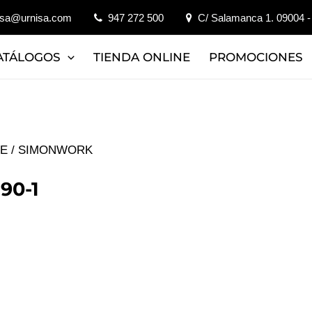
isa@urnisa.com
947 272 500
C/ Salamanca 1. 09004 -
ATÁLOGOS
TIENDA ONLINE
PROMOCIONES
JE
/ SIMONWORK
90-1