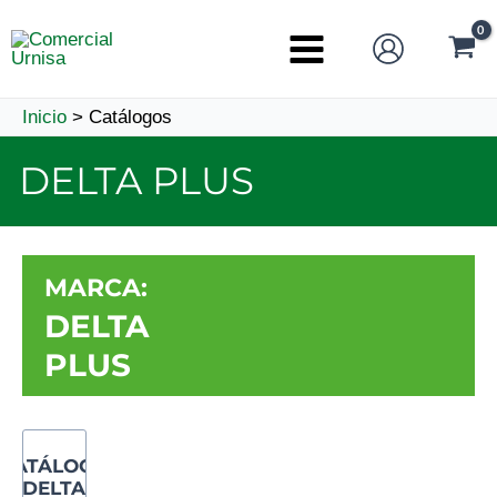
Ir
al
Main
contenido
Menu
Inicio
Catálogos
DELTA PLUS
MARCA:
DELTA
PLUS
CATÁLOGO
DELTA