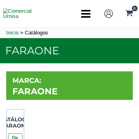
Ir
al
Main
contenido
Menu
Inicio
Catálogos
FARAONE
MARCA:
FARAONE
CATÁLOGO
FARAONE
De