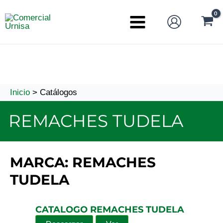
Ir
al
Main
contenido
Menu
Inicio
Catálogos
REMACHES TUDELA
MARCA:
REMACHES
TUDELA
CATALOGO REMACHES TUDELA