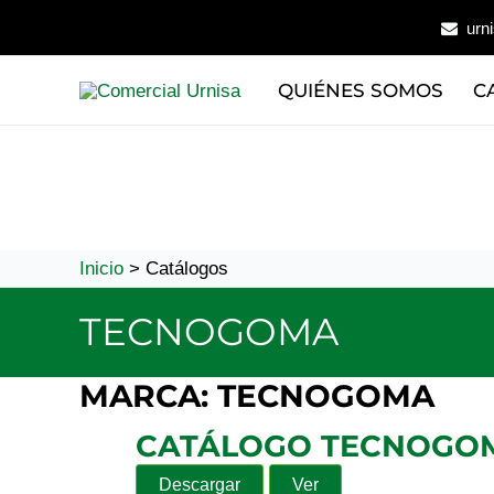
Ir
urn
al
contenido
QUIÉNES SOMOS
C
Inicio
Catálogos
TECNOGOMA
MARCA:
TECNOGOMA
CATÁLOGO TECNOGO
Descargar
Ver