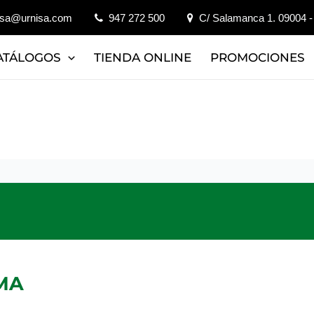
isa@urnisa.com
947 272 500
C/ Salamanca 1. 09004 -
ATÁLOGOS
TIENDA ONLINE
PROMOCIONES
MA