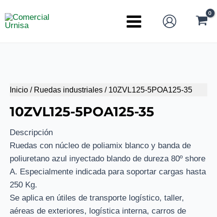
Ir
al
Main
contenido
Menu
Inicio
/
Ruedas industriales
/ 10ZVL125-5POA125-35
10ZVL125-5POA125-35
Descripción
Ruedas con núcleo de poliamix blanco y banda de
poliuretano azul inyectado blando de dureza 80º shore
A. Especialmente indicada para soportar cargas hasta
250 Kg.
Se aplica en útiles de transporte logístico, taller,
aéreas de exteriores, logística interna, carros de