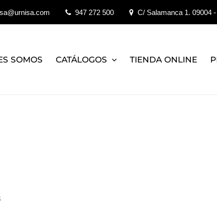
isa@urnisa.com
947 272 500
C/ Salamanca 1. 09004 -
ES SOMOS
CATÁLOGOS
TIENDA ONLINE
P
3