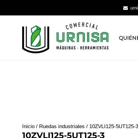
Ir
urn
al
contenido
QUIÉN
Inicio
/
Ruedas industriales
/ 10ZVLI125-5UT125-
10ZVLI125-5UT125-3