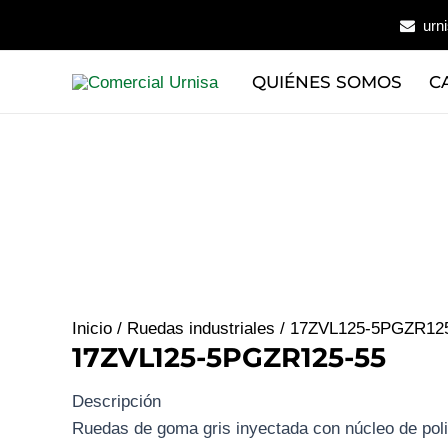
Ir
urn
al
contenido
QUIÉNES SOMOS
C
Inicio
/
Ruedas industriales
/ 17ZVL125-5PGZR12
17ZVL125-5PGZR125-55
Descripción
Ruedas de goma gris inyectada con núcleo de pol