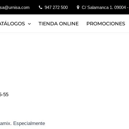
isa@urnisa.com
947 272 500
C/ Salamanca 1. 09004 -
ATÁLOGOS
TIENDA ONLINE
PROMOCIONES
5-55
iamix. Especialmente