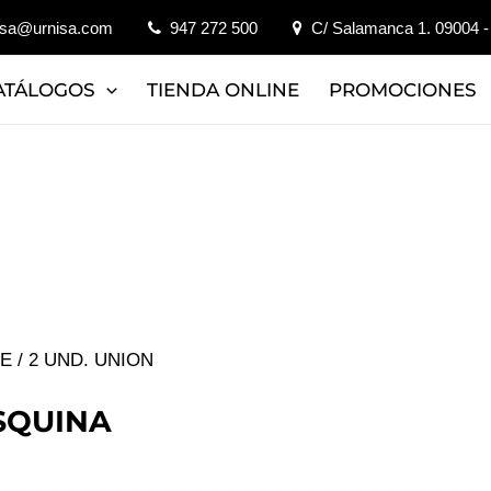
isa@urnisa.com
947 272 500
C/ Salamanca 1. 09004 -
ATÁLOGOS
TIENDA ONLINE
PROMOCIONES
JE
/ 2 UND. UNION
SQUINA