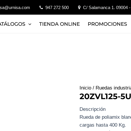
isa@urnisa.com
947 272 500
C/ Salamanca 1. 09004 -
ATÁLOGOS
TIENDA ONLINE
PROMOCIONES
Inicio
/
Ruedas industri
20ZVL125-5U
Descripción
Rueda de poliamix blan
cargas hasta 400 Kg.