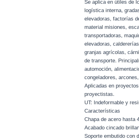
Se aplica en útiles de l
logística interna, grada
elevadoras, factorías d
material misiones, esc
transportadoras, maquin
elevadoras, caldererías,
granjas agrícolas, cárni
de transporte. Principa
automoción, alimentació
congeladores, arcones,
Aplicadas en proyectos
proyectistas.
UT: Indeformable y resi
Características
Chapa de acero hasta 
Acabado cincado brillan
Soporte embutido con do