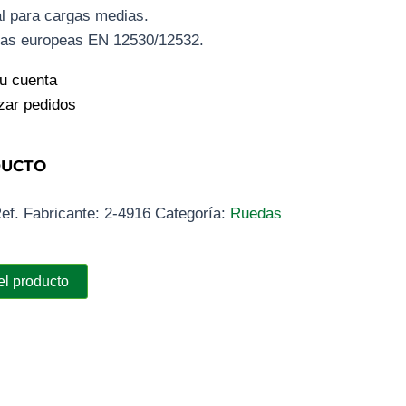
l para cargas medias.
as europeas EN 12530/12532.
tu cuenta
izar pedidos
DUCTO
ef. Fabricante:
2-4916
Categoría:
Ruedas
el producto