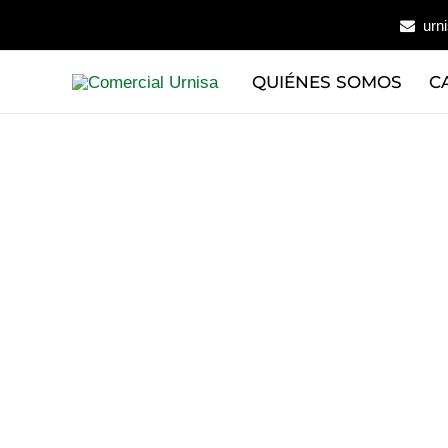
Ir
urn
al
contenido
QUIÉNES SOMOS
C