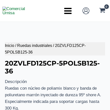
Ir
al
Main
contenido
Menu
Inicio
/
Ruedas industriales
/ 20ZVLFD125CP-
5POLSB125-36
20ZVLFD125CP-5POLSB125-
36
Descripción
Ruedas con núcleo de poliamix blanco y banda de
poliuretano marrón inyectado de dureza 95º shore A.
Especialmente indicada para soportar cargas hasta
300 Kg.