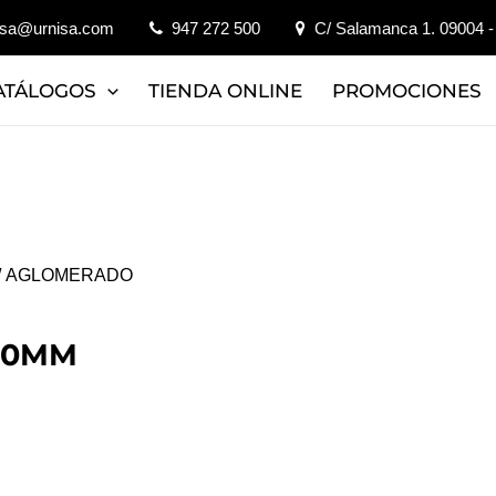
isa@urnisa.com
947 272 500
C/ Salamanca 1. 09004 -
ATÁLOGOS
TIENDA ONLINE
PROMOCIONES
/ AGLOMERADO
00MM