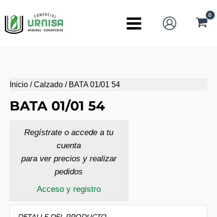
Ir
al
Main
contenido
Menu
Inicio
/
Calzado
/ BATA 01/01 54
BATA 01/01 54
Regístrate o accede a tu
cuenta
para ver precios y realizar
pedidos
Acceso y registro
DETALLE DEL PRODUCTO