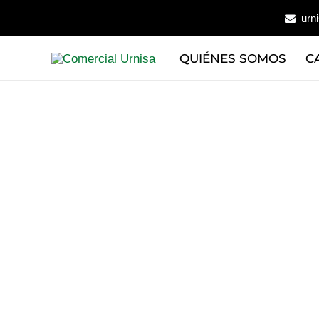
Ir
urn
al
contenido
QUIÉNES SOMOS
C