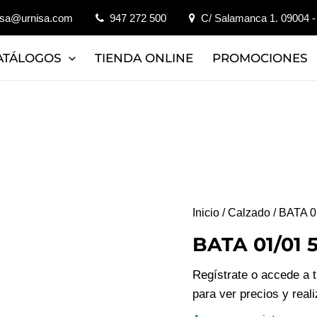
isa@urnisa.com
947 272 500
C/ Salamanca 1. 09004 -
ATÁLOGOS
TIENDA ONLINE
PROMOCIONES
Inicio
/
Calzado
/ BATA 0
BATA 01/01 
Regístrate o accede a 
para ver precios y real