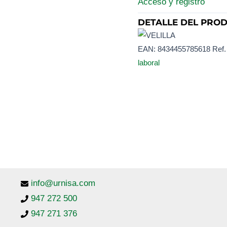
Acceso y registro
DETALLE DEL PRO
EAN:
8434455785618
Ref.
laboral
info@urnisa.com
947 272 500
947 271 376