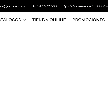
isa@urnisa.com
947 272 500
C/ Salamanca 1. 09004 -
ATÁLOGOS
TIENDA ONLINE
PROMOCIONES