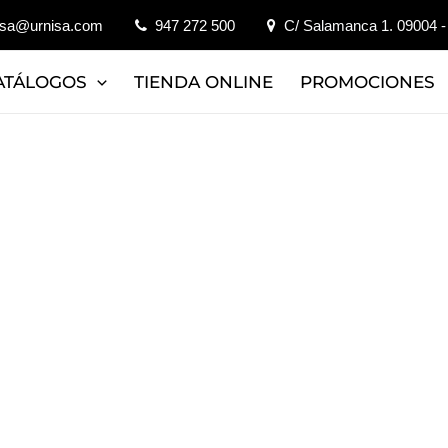
isa@urnisa.com
947 272 500
C/ Salamanca 1. 09004 -
ATÁLOGOS
TIENDA ONLINE
PROMOCIONES