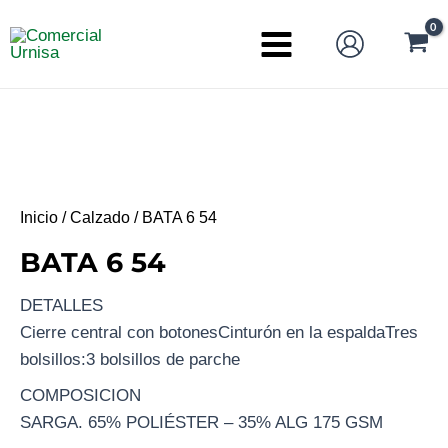
Ir
al
Main
contenido
Menu
Inicio
/
Calzado
/ BATA 6 54
BATA 6 54
DETALLES
Cierre central con botonesCinturón en la espaldaTres
bolsillos:3 bolsillos de parche
COMPOSICION
SARGA. 65% POLIÉSTER – 35% ALG 175 GSM