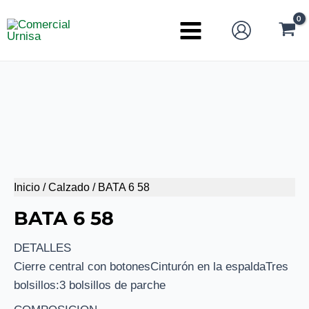
Ir
al
Main
contenido
Menu
Inicio
/
Calzado
/ BATA 6 58
BATA 6 58
DETALLES
Cierre central con botonesCinturón en la espaldaTres
bolsillos:3 bolsillos de parche