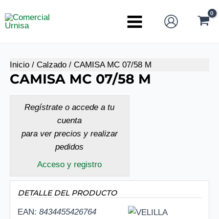
Ir
al
Main
contenido
Menu
Inicio
/
Calzado
/ CAMISA MC 07/58 M
CAMISA MC 07/58 M
Regístrate o accede a tu
cuenta
para ver precios y realizar
pedidos
Acceso y registro
DETALLE DEL PRODUCTO
EAN:
8434455426764