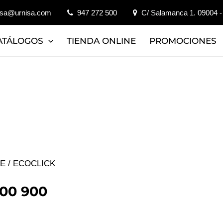
isa@urnisa.com
947 272 500
C/ Salamanca 1. 09004 -
ATÁLOGOS
TIENDA ONLINE
PROMOCIONES
JE
/ ECOCLICK
00 900