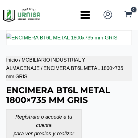
Ir
al
Main
contenido
Menu
Inicio
/
MOBILIARIO INDUSTRIAL Y
ALMACENAJE
/ ENCIMERA BT6L METAL 1800×735
mm GRIS
ENCIMERA BT6L METAL
1800×735 MM GRIS
Regístrate o accede a tu
cuenta
para ver precios y realizar