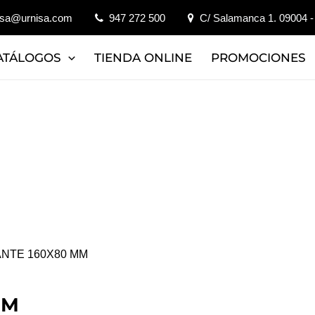
isa@urnisa.com
947 272 500
C/ Salamanca 1. 09004 -
ATÁLOGOS
TIENDA ONLINE
PROMOCIONES
ANTE 160X80 MM
MM