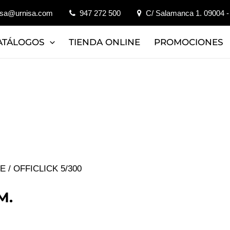
isa@urnisa.com
947 272 500
C/ Salamanca 1. 09004 -
ATÁLOGOS
TIENDA ONLINE
PROMOCIONES
JE
/ OFFICLICK 5/300
M.