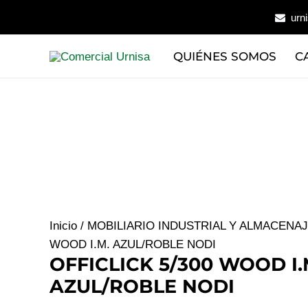
Ir
urn
al
contenido
QUIÉNES SOMOS
C
Inicio
/
MOBILIARIO INDUSTRIAL Y ALMACENA
WOOD I.M. AZUL/ROBLE NODI
OFFICLICK 5/300 WOOD I.
AZUL/ROBLE NODI