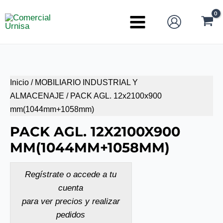
Ir
al
Main
contenido
Menu
Inicio
/
MOBILIARIO INDUSTRIAL Y
ALMACENAJE
/ PACK AGL. 12x2100x900
mm(1044mm+1058mm)
PACK AGL. 12X2100X900
MM(1044MM+1058MM)
Regístrate o accede a tu
cuenta
para ver precios y realizar
pedidos