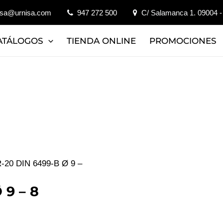
isa@urnisa.com
947 272 500
C/ Salamanca 1. 09004 -
ATÁLOGOS
TIENDA ONLINE
PROMOCIONES
-20 DIN 6499-B Ø 9 –
 9 – 8