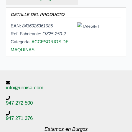
DETALLE DEL PRODUCTO
EAN:
8436026361085
Ref. Fabricante:
OZ25-250-2
Categoría:
ACCESORIOS DE
MAQUINAS
info@urnisa.com
947 272 500
947 271 376
Estamos en Burgos