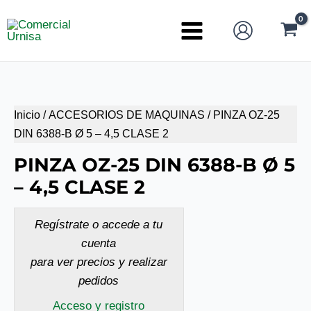
Ir
al
Main
contenido
Menu
Inicio
/
ACCESORIOS DE MAQUINAS
/ PINZA OZ-25
DIN 6388-B Ø 5 – 4,5 CLASE 2
PINZA OZ-25 DIN 6388-B Ø 5
– 4,5 CLASE 2
Regístrate o accede a tu
cuenta
para ver precios y realizar
pedidos
Acceso y registro