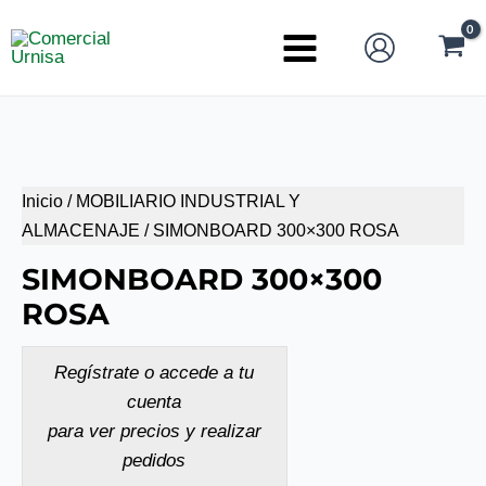
Ir
al
Main
contenido
Menu
Inicio
/
MOBILIARIO INDUSTRIAL Y
ALMACENAJE
/ SIMONBOARD 300×300 ROSA
SIMONBOARD 300×300
ROSA
Regístrate o accede a tu
cuenta
para ver precios y realizar
pedidos