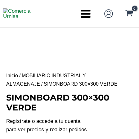
Ir
al
Main
contenido
Menu
Inicio
/
MOBILIARIO INDUSTRIAL Y
ALMACENAJE
/ SIMONBOARD 300×300 VERDE
SIMONBOARD 300×300
VERDE
Regístrate o accede a tu cuenta
para ver precios y realizar pedidos