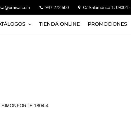
isa@urnisa.com
947 272 500
C/ Salamanca 1. 09004 -
ATÁLOGOS
TIENDA ONLINE
PROMOCIONES
/ SIMONFORTE 1804-4