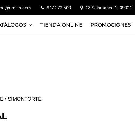
isa@urnisa.com
947 272 500
C/ Salamanca 1. 09004 -
ATÁLOGOS
TIENDA ONLINE
PROMOCIONES
JE
/ SIMONFORTE
AL