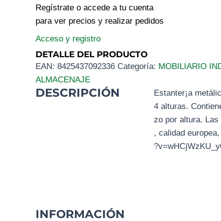
Regístrate o accede a tu cuenta
para ver precios y realizar pedidos
Acceso y registro
DETALLE DEL PRODUCTO
EAN:
8425437092336
Categoría:
MOBILIARIO IN
ALMACENAJE
DESCRIPCIÓN
Estanter¡a metáli
4 alturas. Contien
zo por altura. La
, calidad europea
?v=wHCjWzKU_y0 
INFORMACIÓN