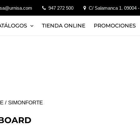
isa@urnisa.com
947 272 500
C/ Salamanca 1. 09004 -
ATÁLOGOS
TIENDA ONLINE
PROMOCIONES
JE
/ SIMONFORTE
PBOARD