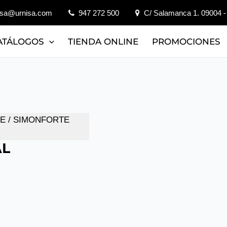
isa@urnisa.com
947 272 500
C/ Salamanca 1. 09004 -
ATÁLOGOS
TIENDA ONLINE
PROMOCIONES
JE
/ SIMONFORTE
AL