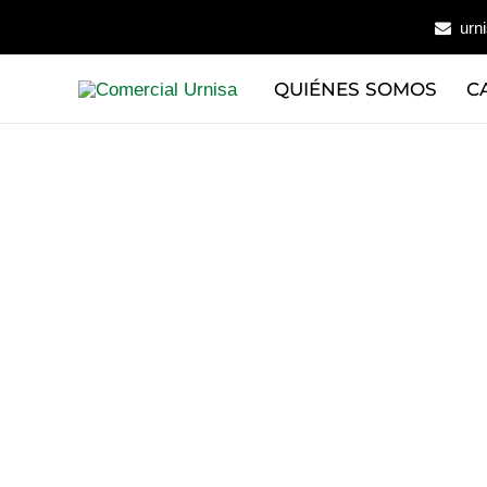
Ir
urn
al
contenido
QUIÉNES SOMOS
C