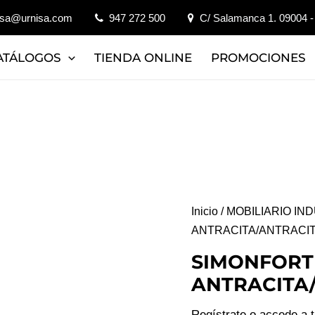
isa@urnisa.com
947 272 500
C/ Salamanca 1. 09004 -
ATÁLOGOS
TIENDA ONLINE
PROMOCIONES
Inicio
/
MOBILIARIO IN
ANTRACITA/ANTRACI
SIMONFORTE
ANTRACITA
Regístrate o accede a 