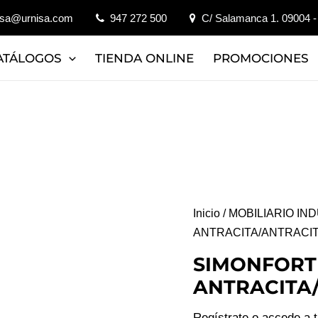
isa@urnisa.com
947 272 500
C/ Salamanca 1. 09004 -
ATÁLOGOS
TIENDA ONLINE
PROMOCIONES
Inicio
/
MOBILIARIO IN
ANTRACITA/ANTRACI
SIMONFORTE
ANTRACITA
Regístrate o accede a 