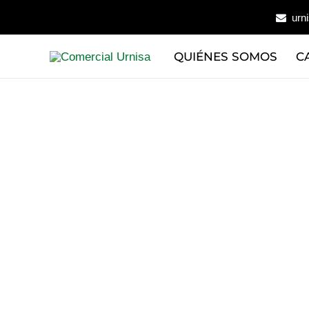
Ir
urn
al
contenido
QUIÉNES SOMOS
C