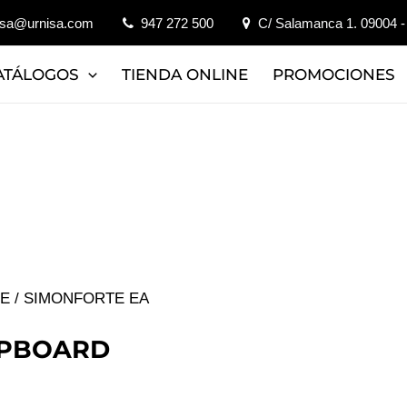
isa@urnisa.com
947 272 500
C/ Salamanca 1. 09004 -
ATÁLOGOS
TIENDA ONLINE
PROMOCIONES
JE
/ SIMONFORTE EA
IPBOARD