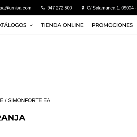
isa@urnisa.com
947 272 500
C/ Salamanca 1. 09004 -
ATÁLOGOS
TIENDA ONLINE
PROMOCIONES
JE
/ SIMONFORTE EA
RANJA