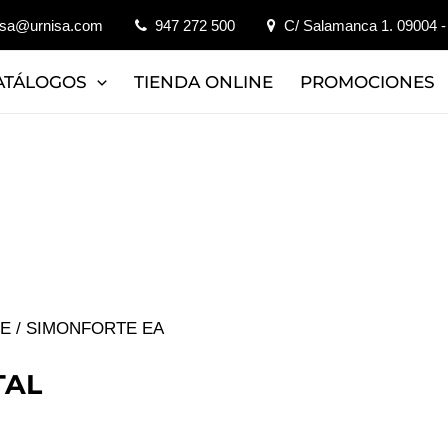
isa@urnisa.com
947 272 500
C/ Salamanca 1. 09004 -
ATÁLOGOS
TIENDA ONLINE
PROMOCIONES
JE
/ SIMONFORTE EA
TAL