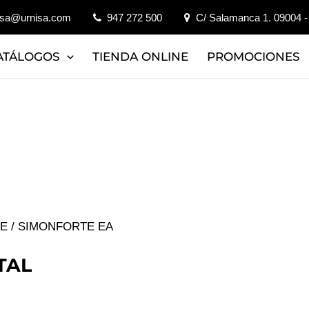
isa@urnisa.com
947 272 500
C/ Salamanca 1. 09004 -
ATÁLOGOS
TIENDA ONLINE
PROMOCIONES
JE
/ SIMONFORTE EA
TAL