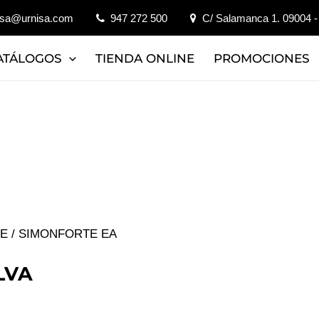
isa@urnisa.com
947 272 500
C/ Salamanca 1. 09004 -
ATÁLOGOS
TIENDA ONLINE
PROMOCIONES
JE
/ SIMONFORTE EA
LVA