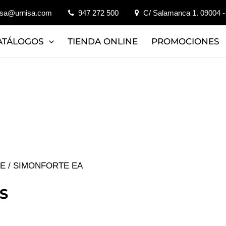
isa@urnisa.com
947 272 500
C/ Salamanca 1. 09004 -
ATÁLOGOS
TIENDA ONLINE
PROMOCIONES
JE
/ SIMONFORTE EA
S