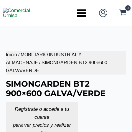
Ir
al
Main
contenido
Menu
Inicio
/
MOBILIARIO INDUSTRIAL Y
ALMACENAJE
/ SIMONGARDEN BT2 900×600
GALVA/VERDE
SIMONGARDEN BT2
900×600 GALVA/VERDE
Regístrate o accede a tu
cuenta
para ver precios y realizar