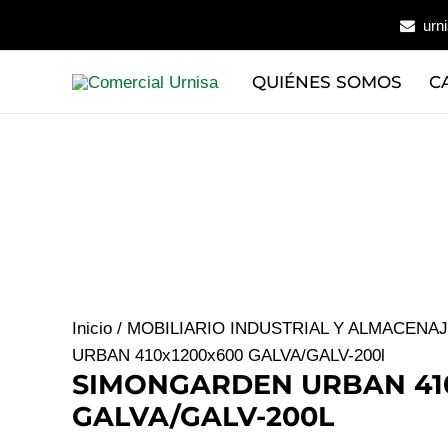
Ir
urn
al
contenido
QUIÉNES SOMOS
C
Inicio
/
MOBILIARIO INDUSTRIAL Y ALMACENA
URBAN 410x1200x600 GALVA/GALV-200l
SIMONGARDEN URBAN 41
GALVA/GALV-200L