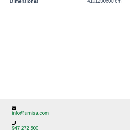
Dimensiones
4101200600 cm
info@urnisa.com
947 272 500