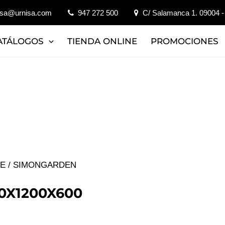
isa@urnisa.com
947 272 500
C/ Salamanca 1. 09004 -
ATÁLOGOS
TIENDA ONLINE
PROMOCIONES
JE
/ SIMONGARDEN
0X1200X600