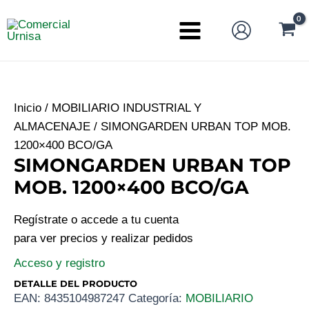
Ir
al
Main
contenido
Menu
Inicio
/
MOBILIARIO INDUSTRIAL Y
ALMACENAJE
/ SIMONGARDEN URBAN TOP MOB.
1200×400 BCO/GA
SIMONGARDEN URBAN TOP
MOB. 1200×400 BCO/GA
Regístrate o accede a tu cuenta
para ver precios y realizar pedidos
Acceso y registro
DETALLE DEL PRODUCTO
EAN:
8435104987247
Categoría:
MOBILIARIO