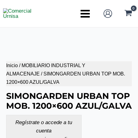
Ir
al
Main
contenido
Menu
Inicio
/
MOBILIARIO INDUSTRIAL Y
ALMACENAJE
/ SIMONGARDEN URBAN TOP MOB.
1200×600 AZUL/GALVA
SIMONGARDEN URBAN TOP
MOB. 1200×600 AZUL/GALVA
Regístrate o accede a tu
cuenta