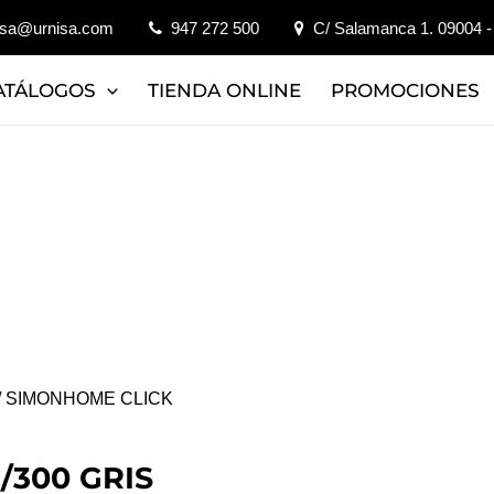
isa@urnisa.com
947 272 500
C/ Salamanca 1. 09004 -
ATÁLOGOS
TIENDA ONLINE
PROMOCIONES
/ SIMONHOME CLICK
/300 GRIS