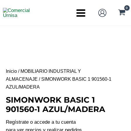
Ir
al
Main
contenido
Menu
Inicio
/
MOBILIARIO INDUSTRIAL Y
ALMACENAJE
/ SIMONWORK BASIC 1 901560-1
AZUL/MADERA
SIMONWORK BASIC 1
901560-1 AZUL/MADERA
Regístrate o accede a tu cuenta
para ver precios y realizar pedidos