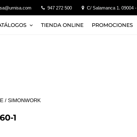
isa@urnisa.com
947 272 500
C/ Salamanca 1. 09004 -
ATÁLOGOS
TIENDA ONLINE
PROMOCIONES
JE
/ SIMONWORK
60-1