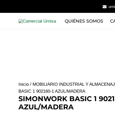
Ir
urn
al
contenido
QUIÉNES SOMOS
C
Inicio
/
MOBILIARIO INDUSTRIAL Y ALMACENA
BASIC 1 902160-1 AZUL/MADERA
SIMONWORK BASIC 1 9021
AZUL/MADERA